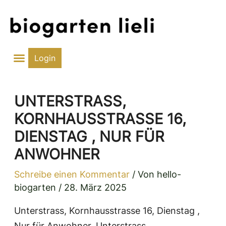
Zum
Inhalt
springen
Login
UNTERSTRASS,
KORNHAUSSTRASSE 16,
DIENSTAG , NUR FÜR
ANWOHNER
Schreibe einen Kommentar
/ Von
hello-
biogarten
/
28. März 2025
Unterstrass, Kornhausstrasse 16, Dienstag ,
Nur für Anwohner, Unterstrass,