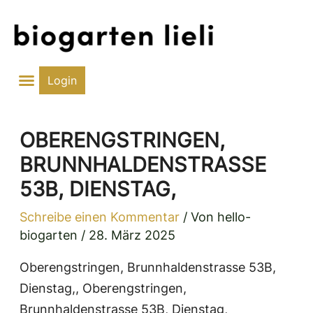
Zum
Inhalt
springen
Login
OBERENGSTRINGEN,
BRUNNHALDENSTRASSE
53B, DIENSTAG,
Schreibe einen Kommentar
/ Von
hello-
biogarten
/
28. März 2025
Oberengstringen, Brunnhaldenstrasse 53B,
Dienstag,, Oberengstringen,
Brunnhaldenstrasse 53B, Dienstag,