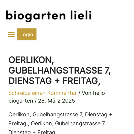
Zum
Inhalt
springen
Login
OERLIKON,
GUBELHANGSTRASSE 7,
DIENSTAG + FREITAG,
Schreibe einen Kommentar
/ Von
hello-
biogarten
/
28. März 2025
Oerlikon, Gubelhangstrasse 7, Dienstag +
Freitag,, Oerlikon, Gubelhangstrasse 7,
Dienstag + Freitag,