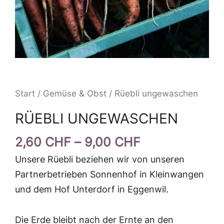
Start
/
Gemüse & Obst
/ Rüebli ungewaschen
RÜEBLI UNGEWASCHEN
Preisspanne:
2,60
CHF
–
9,00
CHF
2,60 CHF
Unsere Rüebli beziehen wir von unseren
bis
Partnerbetrieben Sonnenhof in Kleinwangen
9,00 CHF
und dem Hof Unterdorf in Eggenwil.
Die Erde bleibt nach der Ernte an den