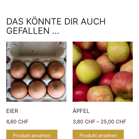
DAS KÖNNTE DIR AUCH
GEFALLEN …
Preis
Dieses
Diese
3,80
Produkt
Produ
bis
25,0
weist
weist
mehrere
mehr
Varianten
Varia
auf.
auf.
Die
Die
EIER
ÄPFEL
Optionen
Optio
können
könn
6,60
CHF
3,80
CHF
–
25,00
CHF
auf
auf
Produkt ansehen
Produkt ansehen
der
der