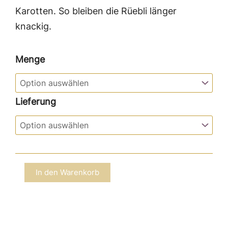
Karotten. So bleiben die Rüebli länger
knackig.
Rüebli
Menge
ungewaschen
Menge
Lieferung
In den Warenkorb